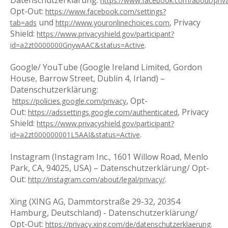
Datenschutzerklärung:
https://www.facebook.com/about/priv
Opt-Out:
https://www.facebook.com/settings?
und
, Privacy
tab=ads
http://www.youronlinechoices.com
Shield:
https://www.privacyshield.gov/participant?
.
id=a2zt0000000GnywAAC&status=Active
Google/ YouTube (Google Ireland Limited, Gordon
House, Barrow Street, Dublin 4, Irland) –
Datenschutzerklärung:
, Opt-
https://policies.google.com/privacy
Out:
, Privacy
https://adssettings.google.com/authenticated
Shield:
https://www.privacyshield.gov/participant?
.
id=a2zt000000001L5AAI&status=Active
Instagram (Instagram Inc., 1601 Willow Road, Menlo
Park, CA, 94025, USA) – Datenschutzerklärung/ Opt-
Out:
.
http://instagram.com/about/legal/privacy/
Xing (XING AG, Dammtorstraße 29-32, 20354
Hamburg, Deutschland) - Datenschutzerklärung/
Opt-Out:
.
https://privacy.xing.com/de/datenschutzerklaerung